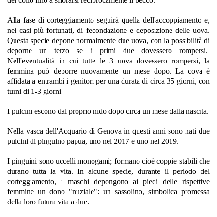
del collo fino a sfiorarsi reciprocamente il becco.
Alla fase di corteggiamento seguirà quella dell'accoppiamento e,
nei casi più fortunati, di fecondazione e deposizione delle uova.
Questa specie depone normalmente due uova, con la possibilità di
deporne un terzo se i primi due dovessero rompersi.
Nell'eventualità in cui tutte le 3 uova dovessero rompersi, la
femmina può deporre nuovamente un mese dopo. La cova è
affidata a entrambi i genitori per una durata di circa 35 giorni, con
turni di 1-3 giorni.
I pulcini escono dal proprio nido dopo circa un mese dalla nascita.
Nella vasca dell'Acquario di Genova in questi anni sono nati due
pulcini di pinguino papua, uno nel 2017 e uno nel 2019.
I pinguini sono uccelli monogami; formano cioè coppie stabili che
durano tutta la vita. In alcune specie, durante il periodo del
corteggiamento, i maschi depongono ai piedi delle rispettive
femmine un dono "nuziale": un sassolino, simbolica promessa
della loro futura vita a due.