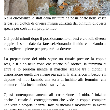
Nella circostanza lo staff della struttura ha posizionato nella vasca
le basi e i ciottoli di diversa misura utilizzati dai pinguini di questa
specie per costruire il proprio nido.
Già pochi minuti dopo il posizionamento di basi e ciottoli, diverse
coppie si sono date da fare selezionando il nido e iniziando a
raccogliere le pietre per prepararlo a dovere.
La preparazione del nido segue un rituale preciso: la coppia
sceglie il nido nella zona che ritiene più idonea, la femmina ci
entra e lo presidia mentre il maschio sceglie tra i ciottoli a
disposizione quelli che ritiene più adatti, li afferra con il becco e li
depone nel nido facendo una sorta di inchino alla femmina, che
contraccambia inchinandosi a sua volta.
Quasi contemporaneamente alla costruzione del nido, è iniziato
anche il rituale di corteggiamento che vede la coppia compiere
una vera e propria "danza" fatta di inchini e movimenti in avanti