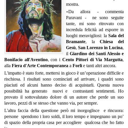
mostra.
«Da allora - commenta
Paravani - ne sono seguite
tante, mi sono ritrovato con
incredula felicità ad esporre in
luoghi meravigliosi: la
Sala del
Bramante
, la
Chiesa del
Gesù
,
San Lorenzo in Lucina
,
il
Giardino dei Santi Alessio e
Bonifacio all'Aventino
, con i
Cento Pittori di Via Margutta
,
alla
Fiera d'Arte Contemporanea
a
Forlì
e tanti altri ancora.
L'impatto è stato forte, mettersi in gioco è un’operazione difficile e
rischiosa. I risultati sono cominciati ad arrivare, i quadri sono
piaciuti ed alcuni hanno deciso di acquistarli. Questa nuova
possibilità ha generato nuovi e contrastanti sentimenti. Ho
provato il sottovalutato dolore di un autore che perde un suo
lavoro, pezzi di se stesso che vanno via, per sempre.
L'altra faccia della questione però mi inorgoglisce e rincuora:
persone spendono i loro soldi, il loro tempo e impegnano un po’
di spazio della propria casa per accogliere qualcosa che ho fatto