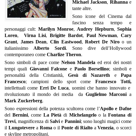
Michael Jackson
,
Rihanna
e
tante altre.
Sono icone del Cinema dal
fascino senza tempo e
personaggi cult:
Marilyn Monroe
,
Audrey Hepburn
,
Sophia
Loren
,
Virna Lisi
,
Brigitte Bardot
,
Paul Newman
,
Cary
Grant
,
James Dean
,
Clin Eastwood
,
Robert De Niro
o un
italianissimo
Alberto Sordi
. Sono dive dell’Hollywood
contemporaneo come
Charlize Theron
.
Sono simboli di pace come
Nelson Mandela
ed eroi dei nostri
tempi quali
Giovanni Falcone
e
Paolo Borsellino
; simboli e
personalità della Cristianità,
Gesù di Nazareth
e
Papa
Francesco
; campioni dello sport come
Francesco Totti,
intellettuali come
Erri De Luca
, uomini che hanno innovato e
rivoluzionato il mondo dei media da
Guglielmo Marconi
a
Mark Zuckerberg
.
Sono espressioni della potenza scultorea come l’
Apollo e Dafne
del
Bernini
, come
La Pietà
di
Michelangelo
o la
Fontana di
Trevi
, magnificenza di
Salvi
e
Pannini
; sono luoghi magici come
il
Lungotevere
a
Roma
o il
Ponte di Rialto
a
Venezia
, o scorci
e skyline metropolitani.