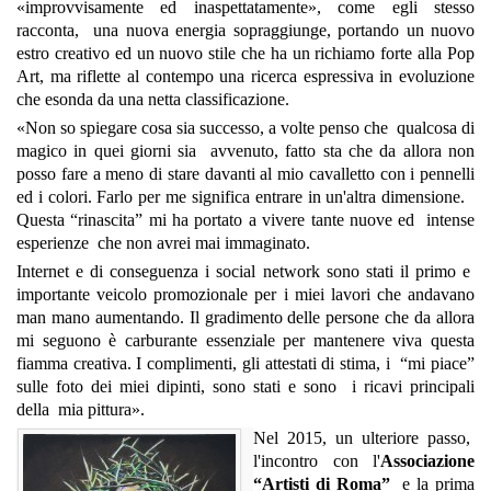
«improvvisamente ed inaspettatamente», come egli stesso
racconta, una nuova energia sopraggiunge, portando un nuovo
estro creativo ed un nuovo stile che ha un richiamo forte alla Pop
Art, ma riflette al contempo una ricerca espressiva in evoluzione
che esonda da una netta classificazione.
«Non so spiegare cosa sia successo, a volte penso che qualcosa di
magico in quei giorni sia avvenuto, fatto sta che da allora non
posso fare a meno di stare davanti al mio cavalletto con i pennelli
ed i colori. Farlo per me significa entrare in un'altra dimensione.
Questa “rinascita” mi ha portato a vivere tante nuove ed intense
esperienze che non avrei mai immaginato.
Internet e di conseguenza i social network sono stati il primo e
importante veicolo promozionale per i miei lavori che andavano
man mano aumentando. Il gradimento delle persone che da allora
mi seguono è carburante essenziale per mantenere viva questa
fiamma creativa. I complimenti, gli attestati di stima, i “mi piace”
sulle foto dei miei dipinti, sono stati e sono i ricavi principali
della mia pittura».
Nel 2015, un ulteriore passo,
l'incontro con l'
Associazione
“Artisti di Roma”
e la prima