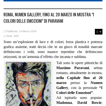
ROMA, NUMEN GALLERY, FINO AL 20 MARZO IN MOSTRA "I
COLORI DELLE EMOZIONI" DI PARAVANI
Pubblicato: 14 Marzo 2018
Visite: 4507
Sono un’esplosione di luce e di colori, forza plastica e potenza
grafica assieme, tratti decisi che in un gioco di tonalità marcate
definiscono i volti, sono nuance repentine che definiscono
orizzonti, in un’armonia d’effetto che incanta e sublima.
Tali sono le opere pittoriche di
Massimo Paravani
, artista
romano, attualmente in mostra,
nella Capitale
fino al 20
marzo
presso la
Numen
Gallery
, con la personale
“I
Colori delle Emozioni”
.
Ad ispirarlo sono popstar:
Madonna
,
David Bowie
,