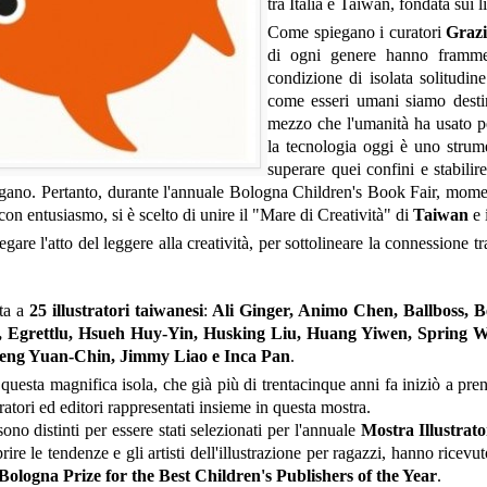
tra Italia e Taiwan, fondata sui li
Come spiegano i curatori
Grazi
di ogni genere hanno framme
condizione di isolata solitudin
come esseri umani siamo desti
mezzo che l'umanità ha usato p
la tecnologia oggi è uno strume
superare quei confini e stabilir
no. Pertanto, durante l'annuale Bologna Children's Book Fair, momento u
 con entusiasmo, si è scelto di unire il "Mare di Creatività" di
Taiwan
e i
gare l'atto del leggere alla creatività, per sottolineare la connessione
ata a
25 illustratori taiwanesi
:
Ali Ginger, Animo Chen, Ballboss, 
, Egrettlu, Hsueh Huy-Yin, Husking Liu, Huang Yiwen, Spring
heng Yuan-Chin, Jimmy Liao e Inca Pan
.
questa magnifica isola, che già più di trentacinque anni fa iniziò a pren
ratori ed editori rappresentati insieme in questa mostra.
 sono distinti per essere stati selezionati per l'annuale
Mostra Illustrato
re le tendenze e gli artisti dell'illustrazione per ragazzi, hanno ricevut
Bologna Prize for the Best Children's Publishers of the Year
.