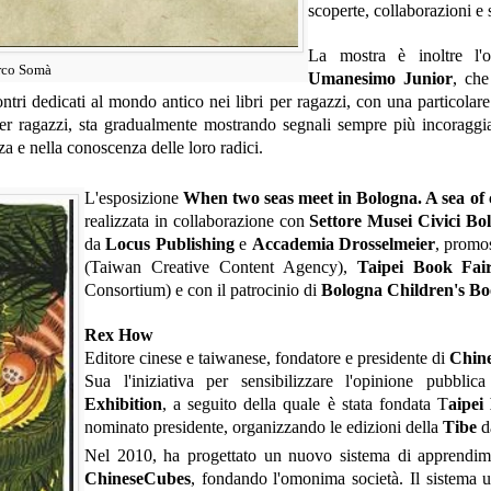
scoperte, collaborazioni e s
La mostra è inoltre l'oc
arco Somà
Umanesimo Junior
, che
tri dedicati al mondo antico nei libri per ragazzi, con una particolare
 per ragazzi, sta gradualmente mostrando segnali sempre più incoraggi
za e nella conoscenza delle loro radici.
L'esposizione
When two seas meet in Bologna. A sea of c
realizzata in collaborazione con
Settore Musei Civici Bo
da
Locus Publishing
e
Accademia Drosselmeier
, promo
(Taiwan Creative Content Agency),
Taipei Book Fai
Consortium) e con il patrocinio di
Bologna Children's Bo
Rex How
Editore cinese e taiwanese, fondatore e presidente di
Chin
Sua l'iniziativa per sensibilizzare l'opinione pubblic
Exhibition
, a seguito della quale è stata fondata T
aipei
nominato presidente, organizzando le edizioni della
Tibe
d
Nel 2010, ha progettato un nuovo sistema di apprendimen
ChineseCubes
, fondando l'omonima società. Il sistema ut