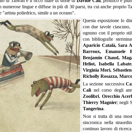
lo di Taiwan è il ricco mare di storie di
Davide Calì
, prolifico e plur
 in numerose lingue e diffuse in più di 30 paesi, tra cui anche proprio 
 "artista poliedrico, simile a un oceano".
Questa esposizione lo dimos
con due tavole ciascuno, p
ognuno con il proprio stile
con bibliografie stermin
Aparicio Català, Sara 
Barroux, Emanuele B
Benjamin Chaud, Magali
Heliot, Isabella Laba
Virginia Mori, Sébastien
Richolly Rosazza, Marc
La sezione successiva
Cal
Calì
nel corso degli ann
Zoolibri
,
Orecchio Acer
Thierry Magnier
; negli 
Tangerina
.
Non si tratta di una most
sincronica nella straordi
continuo lavoro di ricerc