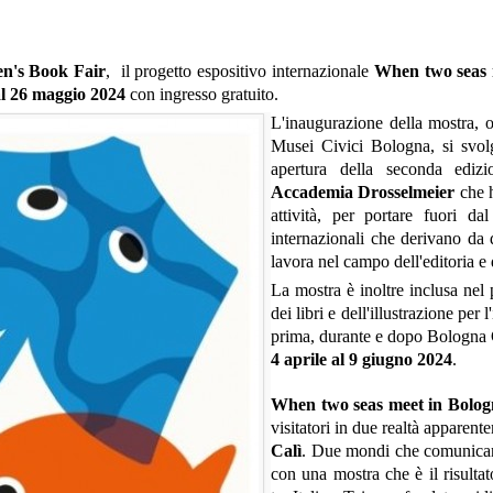
en's Book Fair
, il progetto espositivo internazionale
When two seas m
al 26 maggio 2024
con ingresso gratuito.
L'inaugurazione della mostra, 
Musei Civici Bologna, si svolg
apertura della seconda edi
Accademia Drosselmeier
che h
attività, per portare fuori dal
internazionali che derivano da
lavora nel campo dell'editoria e 
La mostra è inoltre inclusa ne
dei libri e dell'illustrazione pe
prima, durante e dopo Bologna C
4 aprile al 9 giugno 2024
.
When two seas meet in Bolog
visitatori in due realtà apparente
Calì
. Due mondi che comunicano 
con una mostra che è il risultat