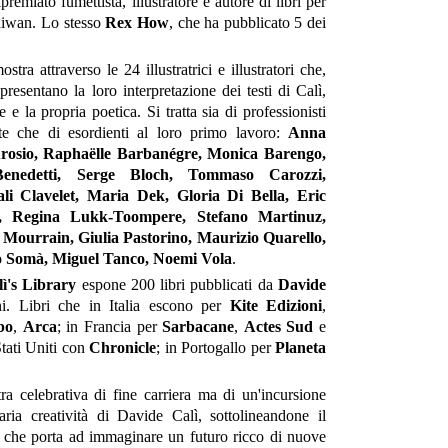
ipremiato fumettista, illustratore e autore di libri per
Taiwan. Lo stesso
Rex How
, che ha pubblicato 5 dei
tra attraverso le 24 illustratrici e illustratori che,
resentano la loro interpretazione dei testi di Calì,
 e la propria poetica. Si tratta sia di professionisti
ate che di esordienti al loro primo lavoro:
Anna
Arosio, Raphaëlle Barbanégre, Monica Barengo,
enedetti, Serge Bloch, Tommaso Carozzi,
 Clavelet, Maria Dek, Gloria Di Bella, Eric
te, Regina Lukk-Toompere, Stefano Martinuz,
 Mourrain, Giulia Pastorino, Maurizio Quarello,
o Somà, Miguel Tanco, Noemi Vola
.
ì's Library
espone 200 libri pubblicati da
Davide
i. Libri che in Italia escono per
Kite Edizioni
,
bo
,
Arca
; in Francia per
Sarbacane
,
Actes Sud
e
Stati Uniti con
Chronicle
; in Portogallo per
Planeta
ra celebrativa di fine carriera ma di un'incursione
naria creatività di Davide Calì, sottolineandone il
a che porta ad immaginare un futuro ricco di nuove