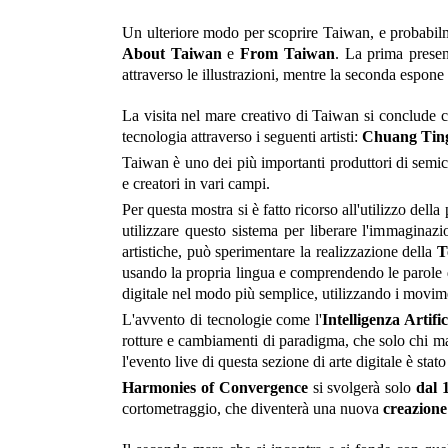
Un ulteriore modo per scoprire Taiwan, e probabilment
About Taiwan
e
From Taiwan
. La prima present
attraverso le illustrazioni, mentre la seconda espone i
La visita nel mare creativo di Taiwan si conclude con
tecnologia attraverso i seguenti artisti:
Chuang Tin
Taiwan è uno dei più importanti produttori di semi
e creatori in vari campi.
Per questa mostra si è fatto ricorso all'utilizzo della
utilizzare questo sistema per liberare l'immaginaz
artistiche, può sperimentare la realizzazione della
T
usando la propria lingua e comprendendo le parole d
digitale nel modo più semplice, utilizzando i movime
L'avvento di tecnologie come l'
Intelligenza Artific
rotture e cambiamenti di paradigma, che solo chi ma
l'evento live di questa sezione di arte digitale è st
Harmonies of Convergence
si svolgerà solo
dal 
cortometraggio, che diventerà una nuova
creazione