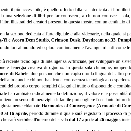
e il più accessibile, è quello offerto dalla sala dedicata ai libri illust
a una selezione di libri per far conoscere, a chi non conosce l'isola, 
 libri illustrati dei creatori presenti in questa mostra con un centinaio di 
 la sezione dedicata all'arte digitale e alla videoarte, nella quale si p
g-Yi
e
Acorn Dem Studio
,
Crimson Dusk
,
Daydream no.33
,
Pump
conduttori al mondo ed esplora continuamente l'avanguardia di come le n
 più recente tecnologia di Intelligenza Artificiale, per sviluppare un siste
ione e l'energia creativa di ognuno. In questa sala chiunque, indipe
orre di Babele
: due persone che non capiscono la lingua dell'altro p
ell'altro; anche chi non ha alcuna conoscenza tecnologica o esperienza p
nti del proprio corpo, semplici disegni al tratto o disponendo e combin
iale
ha cambiato radicalmente la definizione, il valore e le possibilità 
ntiene un senso di meraviglia infantile può cogliere l'eccitante futuro 
ato giustamente chiamato
Harmonies of Convergence (Armonie di Con
10 al 16 aprile
, periodo durante il quale sarà registrato il processo di 
che sarà
visibile
all'interno della sala
dal 17 aprile al 26 maggio
, insi