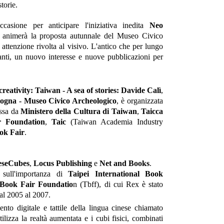
torie.
casione per anticipare l'iniziativa inedita
Neo
 animerà la proposta autunnale del Museo Civico
 attenzione rivolta al visivo. L'antico che per lungo
anti, un nuovo interesse e nuove pubblicazioni per
reativity: Taiwan - A sea of stories: Davide Calì
,
logna - Museo Civico Archeologico
, è organizzata
ssa da
Ministero della Cultura di Taiwan
,
Taicca
r Foundation
,
Taic
(Taiwan Academia Industry
ok Fair
.
eseCubes
,
Locus Publishing
e
Net and Books
.
a sull'importanza di
Taipei International Book
 Book Fair Foundatio
n (Tbff), di cui Rex è stato
al 2005 al 2007.
to digitale e tattile della lingua cinese chiamato
ilizza la realtà aumentata e i cubi fisici, combinati