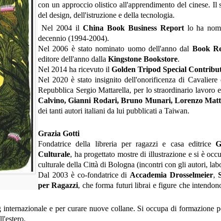
con un approccio olistico all'apprendimento del cinese. I
del design, dell'istruzione e della tecnologia.
Nel 2004 il
China Book Business Report
lo ha nomin
decennio (1994-2004).
Nel 2006 è stato nominato uomo dell'anno dal
Book Re
editore dell'anno dalla
Kingstone Bookstore
.
Nel 2014 ha ricevuto il
Golden Tripod Special Contribu
Nel 2020 è stato insignito dell'onorificenza di Cavaliere d
Repubblica Sergio Mattarella, per lo straordinario lavoro edi
Calvino, Gianni Rodari, Bruno Munari, Lorenzo Matto
dei tanti autori italiani da lui pubblicati a Taiwan.
Grazia Gotti
Fondatrice della libreria per ragazzi e casa editrice
G
Culturale
, ha progettato mostre di illustrazione e si è oc
culturale della Città di Bologna (incontri con gli autori, lab
Dal 2003 è co-fondatrice di
Accademia Drosselmeier
,
per Ragazzi
, che forma futuri librai e figure che intendono
ing internazionale e per curare nuove collane.
Si occupa di formazione pe
l'estero.