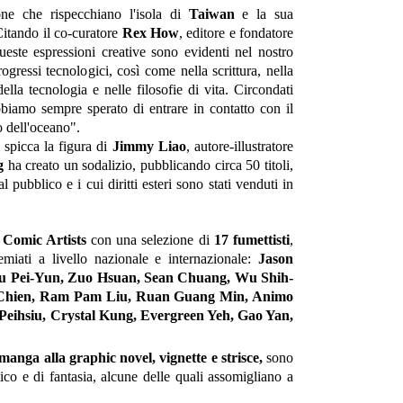
ione che rispecchiano l'isola di
Taiwan
e la sua
Citando il co-curatore
Rex How
, editore e fondatore
ueste espressioni creative sono evidenti nel nostro
rogressi tecnologici, così come nella scrittura, nella
della tecnologia e nelle filosofie di vita. Circondati
abbiamo sempre sperato di entrare in contatto con il
o dell'oceano".
ti spicca la figura di
Jimmy Liao
, autore-illustratore
g
ha creato un sodalizio, pubblicando circa 50 titoli,
al pubblico e i cui diritti esteri sono stati venduti in
e
Comic Artists
con una selezione di
17 fumettisti
,
miati a livello nazionale e internazionale:
Jason
Yu Pei-Yun, Zuo Hsuan, Sean Chuang, Wu Shih-
-Chien, Ram Pam Liu, Ruan Guang Min, Animo
eihsiu, Crystal Kung, Evergreen Yeh, Gao Yan,
manga alla graphic novel, vignette e strisce,
sono
stico e di fantasia, alcune delle quali assomigliano a