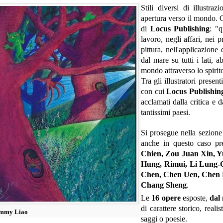
Stili diversi di illustraz
apertura verso il mondo. 
di
Locus Publishing
: "q
lavoro, negli affari, nei p
pittura, nell'applicazione 
dal mare su tutti i lati, 
mondo attraverso lo spirit
Tra gli illustratori presen
con cui
Locus Publishin
acclamati dalla critica e d
tantissimi paesi.
Si prosegue nella sezion
anche in questo caso pre
Chien, Zou Juan Xin, 
Hung, Rimui, Li Lung
Chen, Chen Uen, Chen P
Chang Sheng
.
Le
16 opere
esposte,
dal 
di carattere storico, reali
mmy Liao
saggi o poesie.