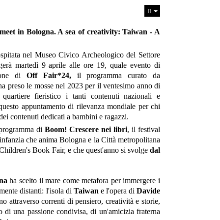
eet in Bologna. A sea of creativity: Taiwan - A
ospitata nel Museo Civico Archeologico del Settore
erà martedì 9 aprile alle ore 19, quale evento di
zione di
Off Fair*24,
il programma curato da
a preso le mosse nel 2023 per il ventesimo anno di
 quartiere fieristico i tanti contenuti nazionali e
 questo appuntamento di rilevanza mondiale per chi
dei contenuti dedicati a bambini e ragazzi.
l programma di
Boom! Crescere nei libri
, il festival
r l'infanzia che anima Bologna e la Città metropolitana
hildren's Book Fair, e che quest'anno si svolge
dal
na
ha scelto il mare come metafora per immergere i
mente distanti: l'isola di
Taiwan
e l'opera di
Davide
attraverso correnti di pensiero, creatività e storie,
o di una passione condivisa, di un'amicizia fraterna