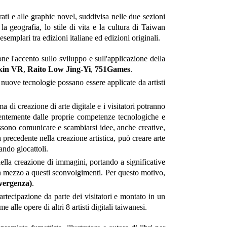
rati e alle graphic novel, suddivisa nelle due sezioni
la geografia, lo stile di vita e la cultura di Taiwan
esemplari tra edizioni italiane ed edizioni originali.
one l'accento sullo sviluppo e sull'applicazione della
kin VR
,
Raito Low Jing-Yi
,
751Games
.
uove tecnologie possano essere applicate da artisti
ma di creazione di arte digitale e i visitatori potranno
ndentemente dalle proprie competenze tecnologiche e
ossono comunicare e scambiarsi idee, anche creative,
recedente nella creazione artistica, può creare arte
ando giocattoli.
della creazione di immagini, portando a significative
in mezzo a questi sconvolgimenti. Per questo motivo,
vergenza)
.
partecipazione da parte dei visitatori e montato in un
eme alle opere di altri 8 artisti digitali taiwanesi.