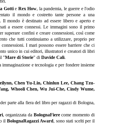
bri.
a Gotti
e
Rex How
, la pandemia, le guerre e l'odio
ntato il mondo e costretto tante persone a una
e. Il mondo è destinato ad essere libero e aperto e
nati a essere connessi. Le immagini sono il primo
er superare confini e creare connessioni, così come
nto che tutti continuiamo a utilizzare, proprio per
e connessioni. I mari possono essere barriere che ci
nico in cui editori, illustratori e creatori di libri
l "
Mare di Storie
" di
Davide Calì
.
 tra immaginazione e tecnologia e per fondere insieme
Beilynn, Chen Yu-Lin, Chinlun Lee, Chang Tzu-
 Wang, Whooli Chen, Wu Jui-Che, Cindy Wume,
der parte alla fiera del libro per ragazzi di Bologna,
ri
, organizzata da
BolognaFiere
come momento di
o il
BolognaRagazzi Award
, sono stati scelti per il