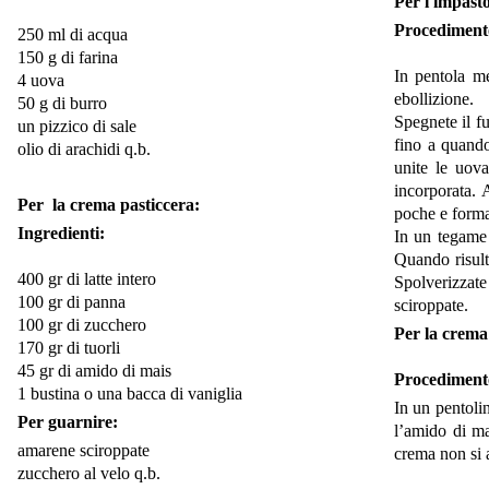
Per l'impasto
Procediment
250 ml di acqua
150 g di farina
In pentola me
4 uova
ebollizione.
50 g di burro
Spegnete il f
un pizzico di sale
fino a quando
olio di arachidi q.b.
unite le uov
incorporata. 
Per la crema pasticcera:
poche e forma
Ingredienti:
In un tegame 
Quando risult
400 gr di latte intero
Spolverizzate
100 gr di panna
sciroppate.
100 gr di zucchero
Per la crema
170 gr di tuorli
45 gr di amido di mais
Procediment
1 bustina o una bacca di vaniglia
In un pentolin
Per guarnire:
l’amido di ma
amarene sciroppate
crema non si 
zucchero al velo q.b.