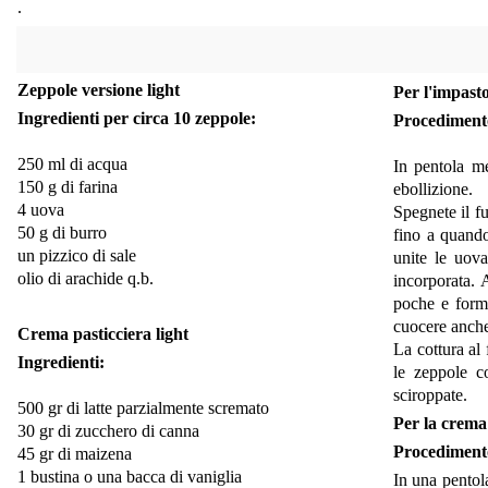
.
Zeppole versione light
Per l'impasto
Ingredienti per circa 10 zeppole:
Procediment
250 ml di acqua
In pentola me
150 g di farina
ebollizione.
4 uova
Spegnete il f
50 g di burro
fino a quando
un pizzico di sale
unite le uov
olio di arachide q.b.
incorporata. 
poche e forma
cuocere anche
Crema pasticciera light
La cottura al
Ingredienti:
le zeppole c
sciroppate.
500 gr di latte parzialmente scremato
Per la crema 
30 gr di zucchero di canna
Procediment
45 gr di maizena
1 bustina o una bacca di vaniglia
In una pentol