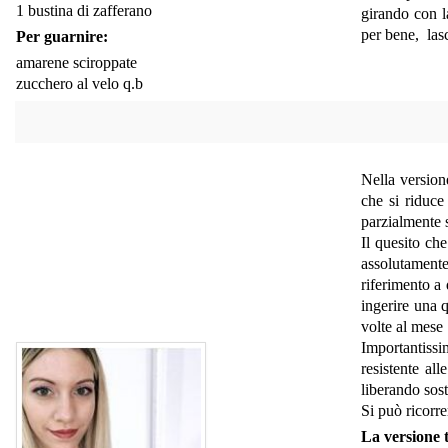
1 bustina di zafferano
girando con l
per bene, lasc
Per guarnire:
amarene sciroppate
zucchero al velo q.b
Nella version
che si riduce
parzialmente 
Il quesito che
assolutamente
riferimento a
ingerire una q
volte al mese 
Importantissi
resistente al
liberando sost
Si può ricorre
La versione t