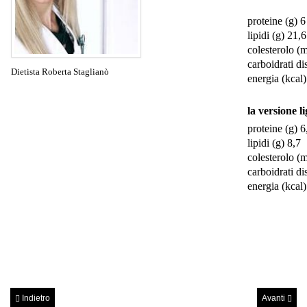
proteine (g) 6
lipidi (g) 21,6
colesterolo (
carboidrati di
Dietista Roberta Staglianò
energia (kcal
la versione l
proteine (g) 6
lipidi (g) 8,7
colesterolo (
carboidrati di
energia (kcal
Indietro
Avanti