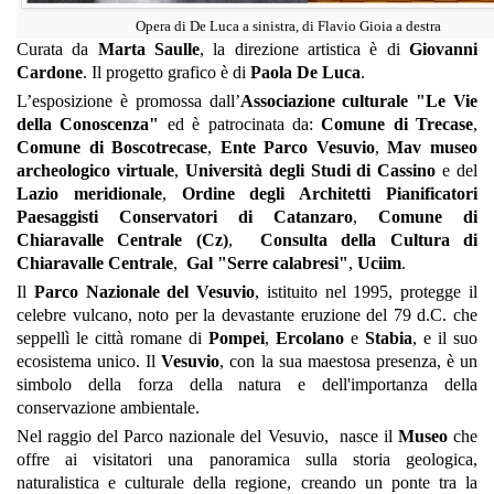
Opera di De Luca a sinistra, di Flavio Gioia a destra
Curata da
Marta Saulle
, la direzione artistica è di
Giovanni
Cardone
. Il progetto grafico è di
Paola De Luca
.
L’esposizione è promossa dall’
Associazione culturale "Le Vie
della Conoscenza"
ed è patrocinata da:
Comune di Trecase
,
Comune di Boscotrecase
,
Ente Parco Vesuvio
,
Mav museo
archeologico virtuale
,
Università degli Studi di Cassino
e del
Lazio meridionale
,
Ordine degli Architetti Pianificatori
Paesaggisti Conservatori di Catanzaro
,
Comune di
Chiaravalle Centrale (Cz)
,
Consulta della Cultura di
Chiaravalle Centrale
,
Gal "Serre calabresi"
,
Uciim
.
Il
Parco Nazionale del Vesuvio
, istituito nel 1995, protegge il
celebre vulcano, noto per la devastante eruzione del 79 d.C. che
seppellì le città romane di
Pompei
,
Ercolano
e
Stabia
, e il suo
ecosistema unico. Il
Vesuvio
, con la sua maestosa presenza, è un
simbolo della forza della natura e dell'importanza della
conservazione ambientale.
Nel raggio del Parco nazionale del Vesuvio, nasce il
Museo
che
offre ai visitatori una panoramica sulla storia geologica,
naturalistica e culturale della regione, creando un ponte tra la