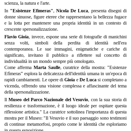
scienza, la natura e l'arte.
In
"Esistenze Efìmeras"
,
Nicola De Luca
, presenta disegni di
donne sinuose, figure eteree che rappresentano la bellezza fugace
e la lotta per mantenere una propria identità in un contesto di
crescente spersonalizzazione.
Flavio Gioia
, invece, espone una serie di fotografie di manichini
senza volti, simboli della perdita di identità nell'era
contemporanea. Le sue immagini, enigmatiche e cariche di
significato, invitano il pubblico a riflettere sul concetto di
individualità in un mondo sempre più omologato.
Come afferma
Marta Saulle
, curatrice della mostra: "Esistenze
Efìmeras” esplora la delicatezza dell'identità umana in un'epoca di
rapidi cambiamenti. Le opere di
Gioia
e
De Luca
si completano a
vicenda, offrendo una visione complessa e affascinante del tema
della spersonalizzazione.
Il
Museo del Parco Nazionale del Vesuvio
, con la sua storia di
resilienza e trasformazione, è il luogo ideale per ospitare questa
riflessione artistica." La curatrice sottolinea l'importanza di questa
mostra per il Museo: "Il Vesuvio e il suo paesaggio sono testimoni
di continue metamorfosi, proprio come le identità che esploriamo
in questa esposizione.