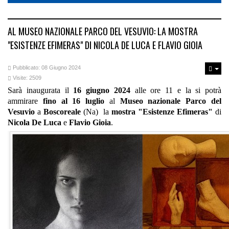
AL MUSEO NAZIONALE PARCO DEL VESUVIO: LA MOSTRA
"ESISTENZE EFIMERAS" DI NICOLA DE LUCA E FLAVIO GIOIA
Pubblicato: 08 Giugno 2024
Visite: 2509
Sarà inaugurata il
16 giugno 2024
alle ore 11 e la si potrà
ammirare
fino al 16 luglio
al
Museo nazionale Parco del
Vesuvio
a
Boscoreale
(Na) la
mostra "Esistenze Efimeras"
di
Nicola De Luca
e
Flavio Gioia
.