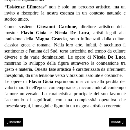
“Esistenze Efìmeras”
non è solo un percorso artistico, ma un
invito a riscoprire la nostra essenza in un contesto naturale e
storico unico.
Come sostiene
Giovanni Cardone
, direttore artistico della
mostra:
Flavio Gioia
e
Nicola De Luca
, artisti legati alla
tradizione della
Magna Graecia
, sono influenzati dalla cultura
classica greca e romana. Nella loro arte, infatti, è racchiuso il
sentimento e l'anima del Sud, terra arricchita nel tempo da culture
diverse e da varie dominazioni. Le opere di
Nicola De Luca
mostrano lo sviluppo della figura attraverso la connessione tra
gesto e materia. Questa fase artistica è caratterizzata da riferimenti
inesplorati, da una tensione verso vibrazioni assolute e cosmiche.
Le opere di
Flavio Gioia
esprimono una critica alla perdita dei
valori morali dell'epoca contemporanea, raccontando al contempo
l'amore universale. La caratteristica principale del suo lavoro è
l'accumulo di significati, con una complessità operativa che
mescola segni, immagini e figure in un magma artistico coerente.
Indietro
Avanti