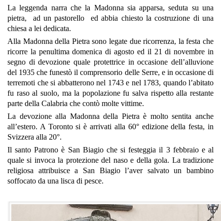
La leggenda narra che la Madonna sia apparsa, seduta su una
pietra, ad un pastorello ed abbia chiesto la costruzione di una
chiesa a lei dedicata.
Alla Madonna della Pietra sono legate due ricorrenza, la festa che
ricorre la penultima domenica di agosto ed il 21 di novembre in
segno di devozione quale protettrice in occasione dell’alluvione
del 1935 che funestò il comprensorio delle Serre, e in occasione di
terremoti che si abbatterono nel 1743 e nel 1783, quando l’abitato
fu raso al suolo, ma la popolazione fu salva rispetto alla restante
parte della Calabria che contò molte vittime.
La devozione alla Madonna della Pietra è molto sentita anche
all’estero. A Toronto si è arrivati alla 60° edizione della festa, in
Svizzera alla 20°.
Il santo Patrono è San Biagio che si festeggia il 3 febbraio e al
quale si invoca la protezione del naso e della gola. La tradizione
religiosa attribuisce a San Biagio l’aver salvato un bambino
soffocato da una lisca di pesce.