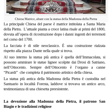
Chiesa Matrice, altare con la statua della Madonna della Pietra
La principale Chiesa del paese è matrice intitolata a Santa Maria
della Pietra. L’attuale pianta a croce latina risale ai primi del 1800,
dovuta all’opera di ricostruzione dopo i danni ingenti dei terremoti
nel corso del 1700.
La facciata è di stile neoclassico. È una costruzione rialzata
rispetto alla piazza Dante nella quale si trova.
Al suo interno la statua più antica è quella dell’Immacolata, si
possono ammirare le statue lignee scolpite dai Drosi di Satriano,
nell’Ottocento. Sempre dell’Ottocento è l’organo a canne
“Picardi” che completa il patrimonio artistico della chiesa.
La statua più antica della Madonna della Pietra è custodita nel
Santuario in località Foresta, laddove si trovava un antico arco,
testimonianza di una chiesetta preesistente.
La devozione alla Madonna della Pietra, il patrono San
Biagio e le tradizioni religiose