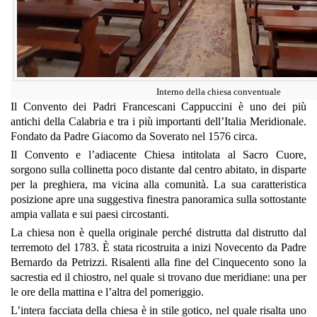
Interno della chiesa conventuale
Il Convento dei Padri Francescani Cappuccini è uno dei più
antichi della Calabria e tra i più importanti dell’Italia Meridionale.
Fondato da Padre Giacomo da Soverato nel 1576 circa.
Il Convento e l’adiacente Chiesa intitolata al Sacro Cuore,
sorgono sulla collinetta poco distante dal centro abitato, in disparte
per la preghiera, ma vicina alla comunità. La sua caratteristica
posizione apre una suggestiva finestra panoramica sulla sottostante
ampia vallata e sui paesi circostanti.
La chiesa non è quella originale perché distrutta dal distrutto dal
terremoto del 1783. È stata ricostruita a inizi Novecento da Padre
Bernardo da Petrizzi. Risalenti alla fine del Cinquecento sono la
sacrestia ed il chiostro, nel quale si trovano due meridiane: una per
le ore della mattina e l’altra del pomeriggio.
L’intera facciata della chiesa è in stile gotico, nel quale risalta uno