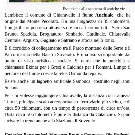
Escursione alla scoperta di antiche vie
Lambisce il comune di Chiaravalle il fiume
Ancinale
, che ha
origine dal Monte Pecoraro. Ha una lunghezza di 35 chilometri.
Lungo il suo percorso attraversa e tocca i comuni di Serra San
Bruno, Spadola, Brognaturo, Simbario, Cardinale, Chiaravalle
Centrale, Argusto, Gagliato e Satriano e sfocia nello Ionio.
È il corridoio di collegamento tra il Parco montano delle Serre e il
Parco marino della Baia di Soverato. È una risorsa importante dal
punto di vista turistico e sociale. Si narra che in antichità si
chiamasse Ekinar per i Greci e Caicinos per i Romani. Lungo il
percorso del fiume cresce la felce Osmunda regalis.
Esiste anche un laghetto artificiale Sambuca, costruito negli anni
Settanta.
Per chi volesse raggiungere Chiaravalle, la distanza con Lamezia
Terme, principale scalo aereoportuale e ferroviario più vicino, è di
circa 50 chilometri, con un tempo di percorrenza di circa un’ora.
Dista circa 50 chilometri è pure la distanza da Catanzaro. Si può
arrivare in treno anche alla Stazione di Soverato
Federico Persampieri, Vincenzo Rauti e Francesco Pio Rotiroti