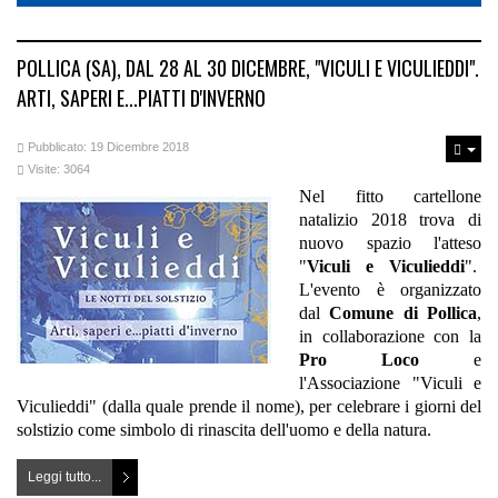
POLLICA (SA), DAL 28 AL 30 DICEMBRE, "VICULI E VICULIEDDI".
ARTI, SAPERI E...PIATTI D'INVERNO
Pubblicato: 19 Dicembre 2018
Visite: 3064
Nel fitto cartellone
natalizio 2018 trova di
nuovo spazio l'atteso
"
Viculi e Viculieddi
".
L'evento è organizzato
dal
Comune di Pollica
,
in collaborazione con la
Pro Loco
e
l'Associazione "Viculi e
Viculieddi" (dalla quale prende il nome), per celebrare i giorni del
solstizio come simbolo di rinascita dell'uomo e della natura.
Leggi tutto...