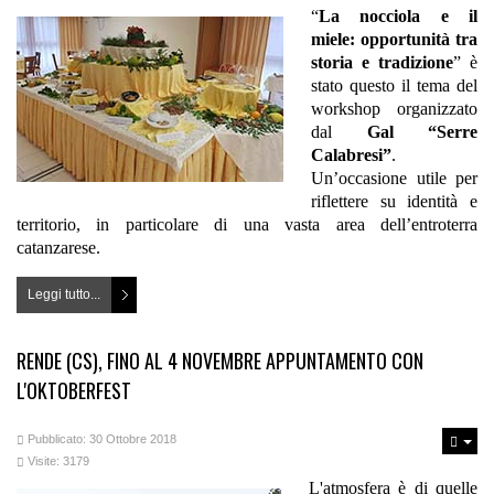
“
La nocciola e il
miele: opportunità tra
storia e tradizione
” è
stato questo il tema del
workshop organizzato
dal
Gal “Serre
Calabresi”
.
Un’occasione utile per
riflettere su identità e
territorio, in particolare di una vasta area dell’entroterra
catanzarese.
Leggi tutto...
RENDE (CS), FINO AL 4 NOVEMBRE APPUNTAMENTO CON
L'OKTOBERFEST
Pubblicato: 30 Ottobre 2018
Visite: 3179
L'atmosfera è di quelle