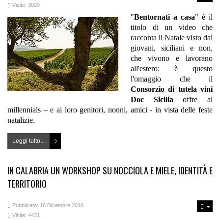
Visite: 3029
"
Bentornati a casa
" è il
titolo di un video che
racconta il Natale visto dai
giovani, siciliani e non,
che vivono e lavorano
all'estero: è questo
l'omaggio che il
Consorzio di tutela vini
Doc Sicilia
offre ai
millennials – e ai loro genitori, nonni, amici - in vista delle feste
natalizie.
Leggi tutto...
IN CALABRIA UN WORKSHOP SU NOCCIOLA E MIELE, IDENTITÀ E
TERRITORIO
Pubblicato: 16 Dicembre 2018
Visite: 4431