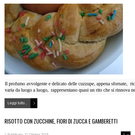
Il profumo avvolgente e delicato delle cuzzupe, appena sfornate, ric
varia da luogo a luogo, rappresentano quasi un rito che si rinnova
ne
Leggi tutto...
RISOTTO CON ZUCCHINE, FIORI DI ZUCCA E GAMBERETTI
Pubblicato: 21 Ottobre 2019