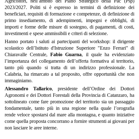
Agricoltori, nell’ambito del Piano Strategico della Pac (Psp)
2023/2027. Politi si è espresso in termini di definizione dei
beneficiari, requisiti di formazione e competenze, di definizione di
primo insediamento, di adempimenti, impegni e obblighi, di
importi e forme delle misure di sostegno, di pagamenti, di costi,
investimenti e spese ammissibili e criteri di selezione.
Hanno portato i saluti ai partecipanti del workshop: il dirigente
scolastico dell’Istituto d'Istruzione Superiore "Enzo Ferrari" di
Chiaravalle Centrale,
Fabio Guarna
, il quale ha evidenziato
l’importanza del collegamento dell’offerta formativa al territorio,
tanto più quando si tratta di un indirizzo professionale. La
Calabria, ha rimarcato a tal proposito, offre opportunità che non
immaginiamo.
Alessandro Tallarico
, presidente dell’Ordine dei Dottori
Agronomi e dei Dottori Forestali della Provincia di Catanzaro, ha
sottolineato come fare promozione del territorio sia un passaggio
fondamentale, tanto più in una regione nella quale l’orografia
rende veloce spostarsi dal mare alla montagna, e quanto iniziative
come quella proposta concorrano a fornire strumenti ai giovani per
non lasciare le aree interne.