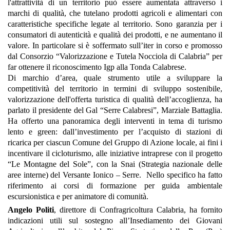
l'attrattività di un territorio può essere aumentata attraverso i
marchi di qualità, che tutelano prodotti agricoli e alimentari con
caratteristiche specifiche legate al territorio. Sono garanzia per i
consumatori di autenticità e qualità dei prodotti, e ne aumentano il
valore. In particolare si è soffermato sull’iter in corso e promosso
dal Consorzio “Valorizzazione e Tutela Nocciola di Calabria” per
far ottenere il riconoscimento Igp alla Tonda Calabrese.
Di marchio d’area, quale strumento utile a sviluppare la
competitività del territorio in termini di sviluppo sostenibile,
valorizzazione dell'offerta turistica di qualità dell’accoglienza, ha
parlato il presidente del Gal “Serre Calabresi”, Marziale Battaglia.
Ha offerto una panoramica degli interventi in tema di turismo
lento e green: dall’investimento per l’acquisto di stazioni di
ricarica per ciascun Comune del Gruppo di Azione locale, ai fini i
incentivare il cicloturismo, alle iniziative intraprese con il progetto
“Le Montagne del Sole”, con la Snai (Strategia nazionale delle
aree interne) del Versante Ionico – Serre. Nello specifico ha fatto
riferimento ai corsi di formazione per guida ambientale
escursionistica e per animatore di comunità.
Angelo Politi
, direttore di Confragricoltura Calabria, ha fornito
indicazioni utili sul sostegno all’Insediamento dei Giovani