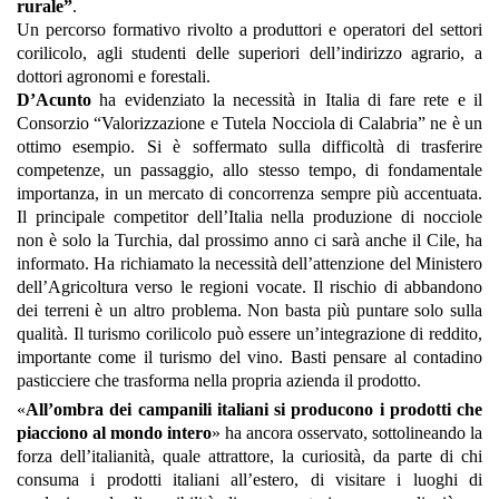
rurale”
.
Un percorso formativo rivolto a produttori e operatori del settori
corilicolo, agli studenti delle superiori dell’indirizzo agrario, a
dottori agronomi e forestali.
D’Acunto
ha evidenziato la necessità in Italia di fare rete e il
Consorzio “Valorizzazione e Tutela Nocciola di Calabria” ne è un
ottimo esempio. Si è soffermato sulla difficoltà di trasferire
competenze, un passaggio, allo stesso tempo, di fondamentale
importanza, in un mercato di concorrenza sempre più accentuata.
Il principale competitor dell’Italia nella produzione di nocciole
non è solo la Turchia, dal prossimo anno ci sarà anche il Cile, ha
informato. Ha richiamato la necessità dell’attenzione del Ministero
dell’Agricoltura verso le regioni vocate. Il rischio di abbandono
dei terreni è un altro problema. Non basta più puntare solo sulla
qualità. Il turismo corilicolo può essere un’integrazione di reddito,
importante come il turismo del vino. Basti pensare al contadino
pasticciere che trasforma nella propria azienda il prodotto.
«
All’ombra dei campanili italiani si producono i prodotti che
piacciono al mondo intero
» ha ancora osservato, sottolineando la
forza dell’italianità, quale attrattore, la curiosità, da parte di chi
consuma i prodotti italiani all’estero, di visitare i luoghi di