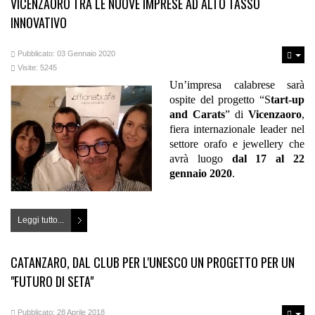
VICENZAORO TRA LE NUOVE IMPRESE AD ALTO TASSO
INNOVATIVO
Pubblicato: 03 Gennaio 2020
Visite: 5245
Un’impresa calabrese sarà
ospite del progetto “S
tart-up
and Carats
” di
Vicenzaoro
,
fiera internazionale leader nel
settore orafo e jewellery che
avrà luogo
dal 17 al 22
gennaio 2020
.
Leggi tutto...
CATANZARO, DAL CLUB PER L'UNESCO UN PROGETTO PER UN
"FUTURO DI SETA"
Pubblicato: 28 Aprile 2018