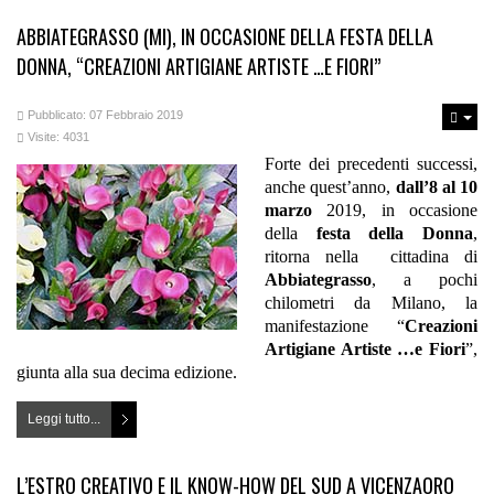
ABBIATEGRASSO (MI), IN OCCASIONE DELLA FESTA DELLA
DONNA, “CREAZIONI ARTIGIANE ARTISTE …E FIORI”
Pubblicato: 07 Febbraio 2019
Visite: 4031
Forte dei precedenti successi,
anche quest’anno,
dall’8 al 10
marzo
2019, in occasione
della
festa della Donna
,
ritorna nella cittadina di
Abbiategrasso
, a pochi
chilometri da Milano, la
manifestazione “
Creazioni
Artigiane Artiste …e Fiori
”,
giunta alla sua decima edizione.
Leggi tutto...
L’ESTRO CREATIVO E IL KNOW-HOW DEL SUD A VICENZAORO