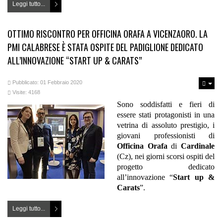
Leggi tutto...
OTTIMO RISCONTRO PER OFFICINA ORAFA A VICENZAORO. LA
PMI CALABRESE È STATA OSPITE DEL PADIGLIONE DEDICATO
ALL’INNOVAZIONE “START UP & CARATS”
Pubblicato: 01 Febbraio 2020
Visite: 4168
Sono soddisfatti e fieri di
essere stati protagonisti in una
vetrina di assoluto prestigio, i
giovani professionisti di
Officina Orafa
di
Cardinale
(Cz), nei giorni scorsi ospiti del
progetto dedicato
all’innovazione “
Start up &
Carats
”.
Leggi tutto...