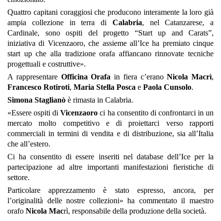
Quattro capitani coraggiosi che producono interamente la loro già
ampia collezione in terra di
Calabria
, nel Catanzarese, a
Cardinale, sono ospiti del progetto “Start up and Carats”,
iniziativa di Vicenzaoro, che assieme all’Ice ha premiato cinque
start up che alla tradizione orafa affiancano rinnovate tecniche
progettuali e costruttive».
A rappresentare
Officina Orafa
in fiera c’erano
Nicola Macrì
,
Francesco Rotiroti
,
Maria Stella Posca
e
Paola Cunsolo
.
Simona Staglianò
è rimasta in Calabria.
«Essere ospiti di
Vicenzaoro
ci ha consentito di confrontarci in un
mercato molto competitivo e di proiettarci verso rapporti
commerciali in termini di vendita e di distribuzione, sia all’Italia
che all’estero.
Ci ha consentito di essere inseriti nel database dell’Ice per la
partecipazione ad altre importanti manifestazioni fieristiche di
settore.
Particolare apprezzamento è stato espresso, ancora, per
l’originalità delle nostre collezioni» ha commentato il maestro
orafo
Nicola Mac
rì, responsabile della produzione della società.