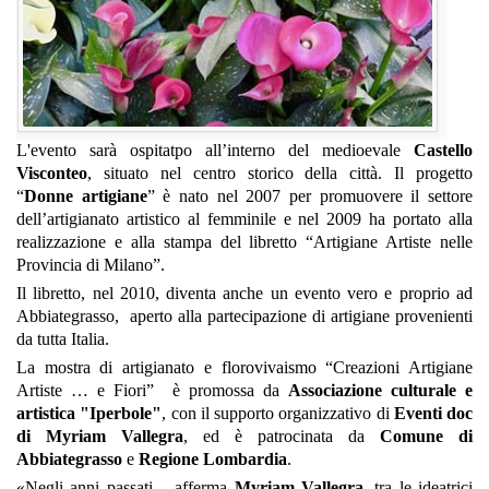
L'evento sarà ospitatpo all’interno del medioevale
Castello
Visconteo
, situato nel centro storico della città.
Il progetto
“
Donne artigiane
” è nato nel 2007 per promuovere il settore
dell’artigianato artistico al femminile e nel 2009 ha portato alla
realizzazione e alla stampa del libretto “Artigiane Artiste nelle
Provincia di Milano”.
Il libretto, nel 2010, diventa anche un evento vero e proprio ad
Abbiategrasso, aperto alla partecipazione di artigiane provenienti
da tutta Italia.
La mostra di artigianato e florovivaismo “Creazioni Artigiane
Artiste … e Fiori” è promossa da
Associazione culturale e
artistica "Iperbole"
, con il supporto organizzativo di
Eventi doc
di Myriam Vallegra
, ed è patrocinata da
Comune di
Abbiategrasso
e
Regione Lombardia
.
«Negli anni passati – afferma
Myriam Vallegra
, tra le ideatrici