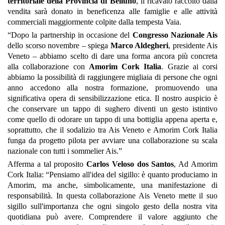
territoriale della Provincia di Belluno
, il ricavato raccolto dalla
vendita sarà donato in beneficenza alle famiglie e alle attività
commerciali maggiormente colpite dalla tempesta Vaia.
“Dopo la partnership in occasione del
Congresso Nazionale Ais
dello scorso novembre – spiega
Marco Aldegheri
, presidente Ais
Veneto – abbiamo scelto di dare una forma ancora più concreta
alla collaborazione con
Amorim Cork Italia
. Grazie ai corsi
abbiamo la possibilità di raggiungere migliaia di persone che ogni
anno accedono alla nostra formazione, promuovendo una
significativa opera di sensibilizzazione etica. Il nostro auspicio è
che conservare un tappo di sughero diventi un gesto istintivo
come quello di odorare un tappo di una bottiglia appena aperta e,
soprattutto, che il sodalizio tra Ais Veneto e Amorim Cork Italia
funga da progetto pilota per avviare una collaborazione su scala
nazionale con tutti i sommelier Ais.”
Afferma a tal proposito
Carlos Veloso dos Santos
, Ad Amorim
Cork Italia: “Pensiamo all'idea del sigillo: è quanto produciamo in
Amorim, ma anche, simbolicamente, una manifestazione di
responsabilità. In questa collaborazione Ais Veneto mette il suo
sigillo sull'importanza che ogni singolo gesto della nostra vita
quotidiana può avere. Comprendere il valore aggiunto che