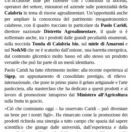
Un’occasione utile per riflettere con i contributi di docenti,
operatori del settore, ristoratori ed aziende sulle potenzialità della
Calabria
in tema di risorse agroalimentari. Un’opportunità anche
per ampliare la conoscenza del patrimonio enogastronomico
calabrese, con il quadro tracciato in particolare da
Paolo Caridi
,
direttore nazionale
Distretto Agroalimentare
, il quale si è
soffermato anche, tra i prodotti dalle grandi peculiarità enumerati,
sulla nocciola
Tonda di Calabria bio
, sul
miele di Amaroni
e
sul
No&Mi
che ne è scaturito dall’unione, una barretta energetica,
dal contenuto glicemico molto basso ed allo stesso un prodotto
versatile che può far parte di un menù identitario.
Paolo Caridi ha fatto riferimento inoltre: alla recente esperienza al
Sigep
, un appuntamento di consolidato prestigio, di rilievo
internazionale, che pone in primo piano il gelato artigianale e l'arte
pasticciera, alla masterclass che ha dedicato a questi prodotti e al
lavoro di promozione intrapreso dal
Ministero all’Agricoltura
sulla frutta in guscio.
«Ciò che costruiamo oggi – ha osservato Caridi – può diventare
un bene per i nostri figli». Ha rimarcato come la promozione dei
prodotti richieda una sinergia a tutto campo che spazia dal sapere
scientifico che giunge dalle università, dall’esperienza e dalla