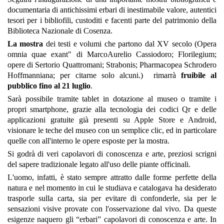
documentaria di
antichissimi erbari di inestimabile valore, autentici
tesori per i bibliofili, custoditi e facenti parte del
patrimonio della
Biblioteca Nazionale di Cosenza
.
La mostra
dei testi e volumi che partono dal XV secolo
(Opera
omnia quae exant" di MarcoAurelio Cassiodoro; Florilegium;
opere di Sertorio
Quattromani; Strabonis; Pharmacopea Schrodero
Hoffmanniana; per citarne solo
alcuni.) rimarrà
fruibile al
pubblico fino al 21 luglio
.
Sarà possibile tramite
tablet in dotazione al museo o tramite i
propri smartphone, grazie alla tecnologia dei codici Qr e
delle
applicazioni gratuite già presenti su Apple Store e Android,
visionare le teche del museo con
un semplice clic, ed in particolare
quelle con all'interno le opere esposte per la mostra.
Si godrà di veri capolavori di conoscenza e arte, preziosi scrigni
del sapere tradizionale
legato all'uso delle piante officinali.
L'uomo, infatti, è stato sempre attratto dalle forme perfette della
natura e nel momento in cui le studiava e catalogava ha desiderato
trasporle sulla carta, sia per
evitare di confonderle, sia per le
sensazioni visive provate con l'osservazione dal vivo. Da queste
esigenze naquero gli “erbari” capolavori di conoscenza e arte. In