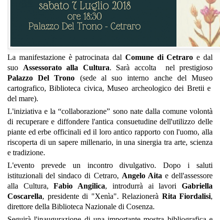
La manifestazione è patrocinata dal
Comune di Cetraro
e dal
suo
Assessorato alla Cultura
.
Sarà accolta
nel prestigioso
Palazzo Del Trono
(sede
al suo interno anche del Museo
cartografico, Biblioteca civica, Museo archeologico dei Bretii e
del mare).
L'iniziativa e la “collaborazione” sono nate dalla comune volontà
di recuperare e
diffondere l'antica consuetudine dell'utilizzo delle
piante ed erbe officinali ed il loro antico rapporto
con l'uomo, alla
riscoperta di un sapere millenario, in una sinergia tra arte, scienza
e tradizione.
L'evento prevede un incontro divulgativo. Dopo i saluti
istituzionali del sindaco di Cetraro,
Angelo Aita
e dell'assessore
alla Cultura,
Fabio Angilica
, introdurrà ai lavori
Gabriella
Coscarella
, presidente di "
Xenìa"
. Relazionerà
Rita Fiordalisi
,
direttore della Biblioteca Nazionale
di Cosenza.
Seguirà l'inaugurazione di una importante mostra bibliografica e