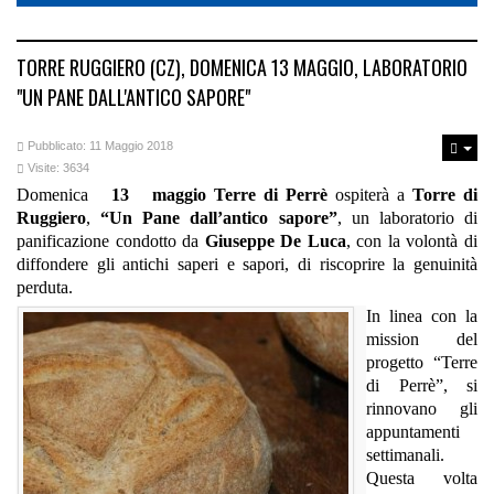
TORRE RUGGIERO (CZ), DOMENICA 13 MAGGIO, LABORATORIO
"UN PANE DALL'ANTICO SAPORE"
Pubblicato: 11 Maggio 2018
Visite: 3634
Domenica
13 maggio Terre di Perrè
ospiterà a
Torre di
Ruggiero
,
“Un Pane dall’antico sapore”
, un laboratorio di
panificazione condotto da
Giuseppe De Luca
, con la volontà di
diffondere gli antichi saperi e sapori, di riscoprire la genuinità
perduta.
In linea con la
mission del
progetto “Terre
di Perrè”, si
rinnovano gli
appuntamenti
settimanali.
Questa volta