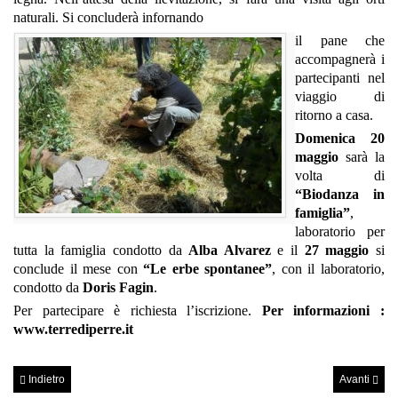
naturali. Si concluderà infornando
il pane che
accompagnerà i
partecipanti nel
viaggio di
ritorno a casa.
Domenica 20
maggio
sarà la
volta di
“Biodanza in
famiglia”
,
laboratorio per
tutta la famiglia condotto da
Alba Alvarez
e il
27 maggio
si
conclude il mese con
“Le erbe spontanee”
, con il laboratorio,
condotto da
Doris Fagin
.
Per partecipare è richiesta l’iscrizione.
Per informazioni :
www.terrediperre.it
Indietro
Avanti