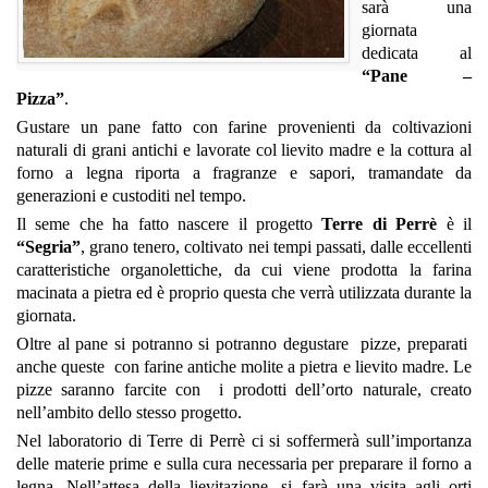
sarà una
giornata
dedicata al
“Pane –
Pizza”
.
Gustare un pane fatto con farine provenienti da coltivazioni
naturali di grani antichi e lavorate col lievito madre e la cottura al
forno a legna riporta a fragranze e sapori, tramandate da
generazioni e custoditi nel tempo.
Il seme che ha fatto nascere il progetto
Terre di Perrè
è il
“Segria”
, grano tenero, coltivato nei tempi passati, dalle eccellenti
caratteristiche organolettiche, da cui viene prodotta la farina
macinata a pietra ed è proprio questa che verrà utilizzata durante la
giornata.
Oltre al pane si potranno si potranno degustare pizze, preparati
anche queste con farine antiche molite a pietra e lievito madre. Le
pizze saranno farcite con i prodotti dell’orto naturale, creato
nell’ambito dello stesso progetto.
Nel laboratorio di Terre di Perrè ci si soffermerà sull’importanza
delle materie prime e sulla cura necessaria per preparare il forno a
legna. Nell’attesa della lievitazione, si farà una visita agli orti