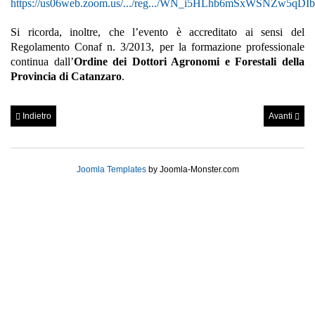
https://us06web.zoom.us/.../reg.../WN_i5HLhb6mSxWSNZw5qDI
Si ricorda, inoltre, che l’evento è accreditato ai sensi del
Regolamento Conaf n. 3/2013, per la formazione professionale
continua dall’
Ordine dei Dottori Agronomi e Forestali della
Provincia di Catanzaro
.
Indietro
Avanti
Joomla Templates
by Joomla-Monster.com