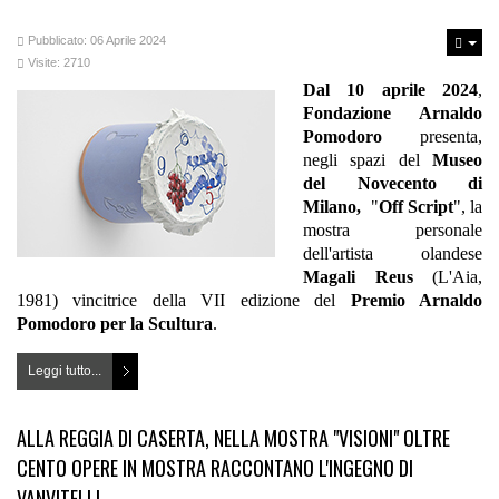
Pubblicato: 06 Aprile 2024
Visite: 2710
Dal 10 aprile 2024
,
Fondazione Arnaldo
Pomodoro
presenta,
negli spazi del
Museo
del Novecento di
Milano,
"
Off Script
", la
mostra personale
dell'artista olandese
Magali Reus
(L'Aia,
1981) vincitrice della VII edizione del
Premio Arnaldo
Pomodoro per la Scultura
.
Leggi tutto...
ALLA REGGIA DI CASERTA, NELLA MOSTRA "VISIONI" OLTRE
CENTO OPERE IN MOSTRA RACCONTANO L'INGEGNO DI
VANVITELLI