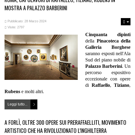
MOSTRA A PALAZZO BARBERINI
Pubblicato: 28 Marzo 2024
Visite: 2797
Cinquanta dipinti
della
Pinacoteca della
Galleria Borghese
saranno esposti nell'Ala
Sud del piano nobile di
Palazzo Barberini
. Un
percorso espositivo
eccezionale con opere
di
Raffaello
,
Tiziano
,
Rubens
e molti altri.
Leggi tutto...
A FORLÌ, OLTRE 300 OPERE SUI PRERAFFAELLITI, MOVIMENTO
ARTISTICO CHE HA RIVOLUZIONATO L'INGHILTERRA