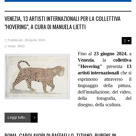
VENEZIA, 13 ARTISTI INTERNAZIONALI PER LA COLLETTIVA
"HOVERING", A CURA DI MANUELA LIETTI
Pubblicato: 08 Aprile 2024
Visite: 3663
Fino al
23 giugno 2024
, a
Venezia
, la
collettiva
"Hovering"
presenta
13
artisti internazionali
che si
esprimono attraverso il
linguaggio della pittura,
dell'installazione, del video,
della fotografia, del
disegno, della scultura.
Leggi tutto...
ROMA, CAPOLAVORI DI RAFFAELLO, TIZIANO, RUBENS IN