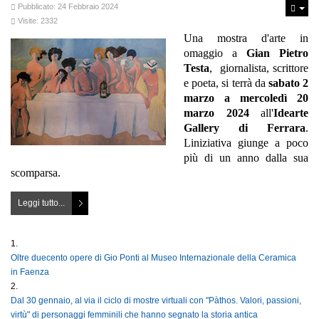
Pubblicato: 24 Febbraio 2024
Visite: 2332
Una mostra d'arte in
omaggio a
Gian Pietro
Testa
, giornalista, scrittore
e poeta, si terrà da
sabato 2
marzo a mercoledì 20
marzo 2024
all'
Idearte
Gallery di Ferrara
.
Liniziativa giunge a poco
più di un anno dalla sua
scomparsa.
Leggi tutto...
Oltre duecento opere di Gio Ponti al Museo Internazionale della Ceramica
in Faenza
Dal 30 gennaio, al via il ciclo di mostre virtuali con "Pàthos. Valori, passioni,
virtù" di personaggi femminili che hanno segnato la storia antica