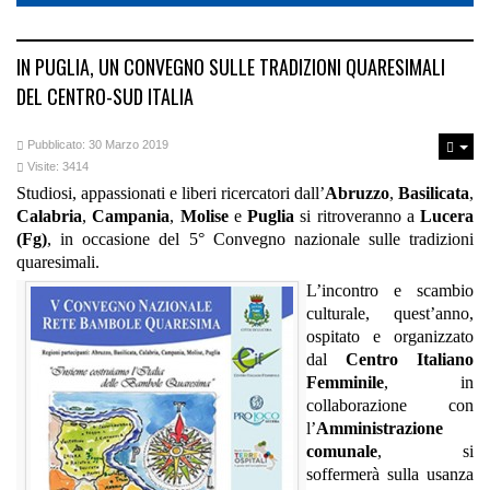
IN PUGLIA, UN CONVEGNO SULLE TRADIZIONI QUARESIMALI
DEL CENTRO-SUD ITALIA
Pubblicato: 30 Marzo 2019
Visite: 3414
Studiosi, appassionati e liberi ricercatori dall’
Abruzzo
,
Basilicata
,
Calabria
,
Campania
,
Molise
e
Puglia
si ritroveranno a
Lucera
(Fg)
, in occasione del 5° Convegno nazionale sulle tradizioni
quaresimali.
L’incontro e scambio
culturale, quest’anno,
ospitato e organizzato
dal
Centro Italiano
Femminile
, in
collaborazione con
l’
Amministrazione
comunale
, si
soffermerà sulla usanza