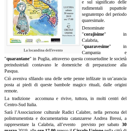
e sul significato delle
rudimentali pupattole
segnatempo del periodo
quaresimale.
Denominate
"
corajisime
" in
Calabria,
"
quaravesime
" in
La locandina dell'evento
Campania e
"
quarantane
" in Puglia, attraverso questa consuetudine le società
preindustriali contavano le domeniche di preparazione alla
Pasqua.
Ciò aveniva sfilando una delle sette penne infilzate in un’arancia
posta ai piedi di queste bambole magico rituali, dalle origini
remote.
La tradizione accomuna e rivive, tuttora, in molti centri del
Centro-Sud Italia.
Sarà l’Associazione culturale Radici Calabre, nella persona del
polistrumentista e documentarista catanzarese Andrea Bressi, a
rappresentare la Calabria, all’evento previsto per sabato
30
marzo
2019, alle
ore 17.00
presso il
Circolo Unione
nella città di