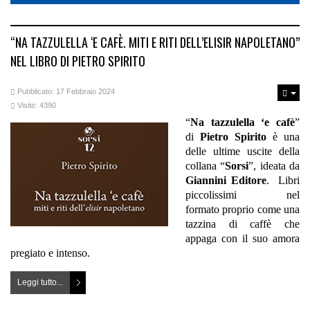
“NA TAZZULELLA ‘E CAFÈ. MITI E RITI DELL’ELISIR NAPOLETANO”
NEL LIBRO DI PIETRO SPIRITO
Pubblicato: 17 Febbraio 2024
Visite: 4390
“
Na tazzulella ‘e cafè
”
di
Pietro Spirito
è una
delle ultime uscite della
collana “
Sorsi
”, ideata da
Giannini Editore
. Libri
piccolissimi nel
formato proprio come una
tazzina di caffè che
appaga con il suo amora
pregiato e intenso.
Leggi tutto...