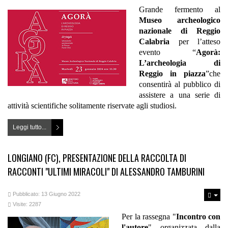
Grande fermento al
Museo archeologico
nazionale di Reggio
Calabria
per l’atteso
evento “
Agorà:
L’archeologia di
Reggio in piazza
”che
consentirà al pubblico di
assistere a una serie di
attività scientifiche solitamente riservate agli studiosi.
Leggi tutto...
LONGIANO (FC), PRESENTAZIONE DELLA RACCOLTA DI
RACCONTI "ULTIMI MIRACOLI" DI ALESSANDRO TAMBURINI
Pubblicato: 13 Giugno 2022
Visite: 2287
Per la rassegna "
Incontro con
l'autore
" organizzata dalla