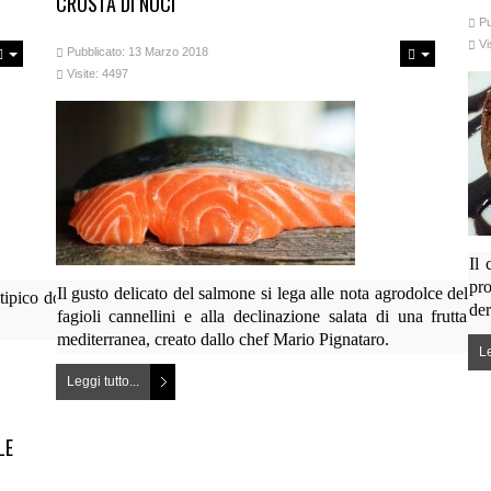
CROSTA DI NOCI
Pu
Vi
Pubblicato: 13 Marzo 2018
Visite: 4497
Il 
pro
Il gusto delicato del salmone si lega alle nota agrodolce dell'ar
tipico dolce campano. Si contraddistingue per l'inconfondibile profumo, c
der
fagioli cannellini e alla declinazione salata di una frutta
mediterranea, creato dallo chef Mario Pignataro.
Le
Leggi tutto...
LE