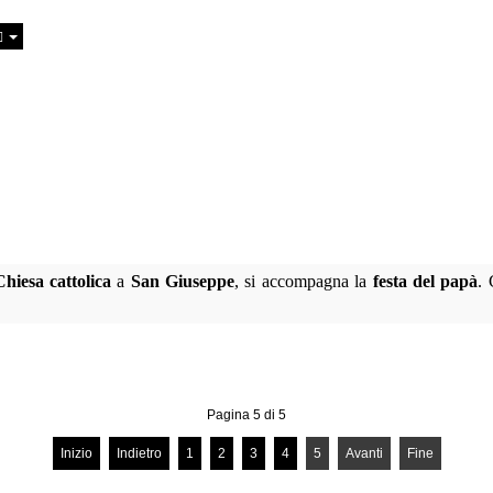
Chiesa cattolica
a
San Giuseppe
, si accompagna la
festa del papà
. 
Pagina 5 di 5
Inizio
Indietro
1
2
3
4
5
Avanti
Fine