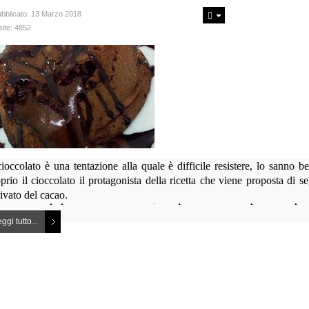
bblicato: 13 Marzo 2018
site: 4852
cioccolato è una tentazione alla quale è difficile resistere, lo sanno
prio il cioccolato il protagonista della ricetta che viene proposta di s
ancia, al gusto più marcato di ingredienti tipici della cucina invernale 
onferitole dagli aromi utilizzati, quali fiori
ivato del cacao.
 secca molto popolare come le noci, in questo secondo piatto d'ispir
ggi tutto...